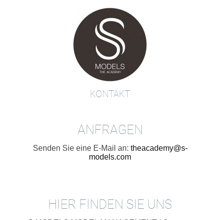
Zum
Inhalt
springen
KONTAKT
ANFRAGEN
Senden Sie eine E-Mail an:
theacademy@s-
models.com
HIER FINDEN SIE UNS